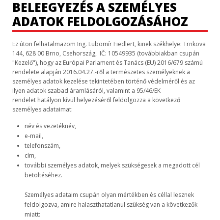
BELEEGYEZÉS A SZEMÉLYES
ADATOK FELDOLGOZÁSÁHOZ
Ez úton felhatalmazom Ing. Lubomír Fiedlert, kinek székhelye: Trnkova
144, 628 00 Brno, Csehország, IČ: 10549935 (továbbiakban csupán
"Kezelő"), hogy az Európai Parlament és Tanács (EU) 2016/679 számú
rendelete alapján 2016.04.27.-ről a természetes személyeknek a
személyes adatok kezelése tekintetében történő védelméről és az
ilyen adatok szabad áramlásáról, valamint a 95/46/EK
rendelet hatályon kívül helyezéséről feldolgozza a következő
személyes adataimat:
név és vezetéknév,
e-mail,
telefonszám,
cím,
további személyes adatok, melyek szükségesek a megadott cél
betöltéséhez.
Személyes adataim csupán olyan mértékben és céllal lesznek
feldolgozva, amire halaszthatatlanul szükség van a következők
miatt: