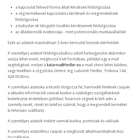
a kapcsolat felvevő forma általi kérdések feldolgozása
a cég termékeivel kapcsolatos kérdések és megrendelések
feldolgozása
a babydan.sk látogatói további kérdéseinek feldolgozása
az álláskeresők evidenciája - mint potencionális munkavállalóké
Ezek az adatok maximálisan 3 éven keresztül lesznek elérhetőek.
A személyes adatok feldolgozásához adott beleegyezést akármikor
vissza lehet vonni, méghozzá írott formában, például egy e-mail
segítségével, melyet a
katarina@fiedler.eu
e-mail címre lehet küldeni,
vagy levélben a cég pósta címére: Ing. Lubomír Fiedler, Trnkova 144,
628 00 Brno.
A személyes adatoka a Kezelő dolgozza fel, harmadik feleknek csupán
a aktuális információk vannak kiadva a szükséges szolgáltatások
kivitelezése érdekében (például: fuvarozó cégnek ki kell adni a
személy nevét, címét és telefon számát, hogy a megrendelt terméket
ki lehessen szállítani).
A személyes adatok önként vannak kiadva, pontosak és valósak.
A személyes adatokhoz csupán a megbízott alkalmazottaknak lesz
hozzáférése.