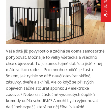
Kontaktujte nás
Vaše dítě již povyrostlo a začíná se doma samostatně
pohybovat. Možná je to velký všetečka a všechno
chce objevovat. To je samozřejmě dobře a jistě z něj
máte velkou radost. Pro mnoho rodičů je často
šokem, jak rychle se dítě naučí otevírat skříně,
zásuvky, dveře a skříně. Ale co když se při svých
objevech začne šťourat sponkou v elektrické
zásuvce? Nebo si z částečně vysunutých šuplíků
komody udělá schodiště? A mohl bych vyjmenovat
další nebezpečí, která na něj číhají v každé