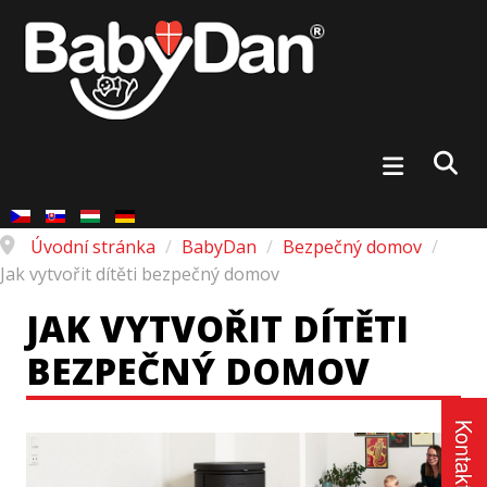
Úvodní stránka
/
BabyDan
/
Bezpečný domov
/
Jak vytvořit dítěti bezpečný domov
JAK VYTVOŘIT DÍTĚTI
BEZPEČNÝ DOMOV