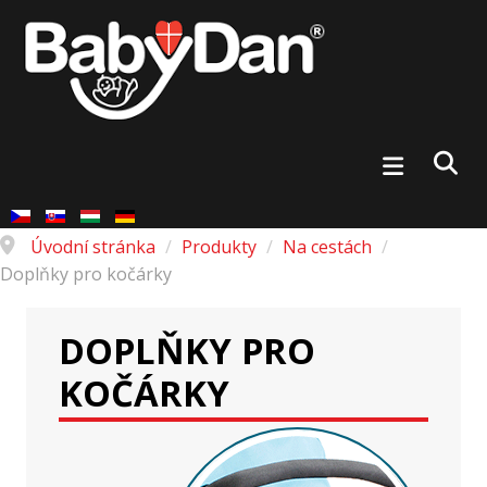
Úvodní stránka
/
Produkty
/
Na cestách
/
Doplňky pro kočárky
DOPLŇKY PRO
KOČÁRKY