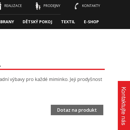
REALIZACE
PRODEJNY
KONTAKTY
ÁBRANY
DĚTSKÝ POKOJ
TEXTIL
E-SHOP
A
adní výbavy pro každé miminko. Jeji prodyšnost
Kontaktujte nás
Dotaz na produkt