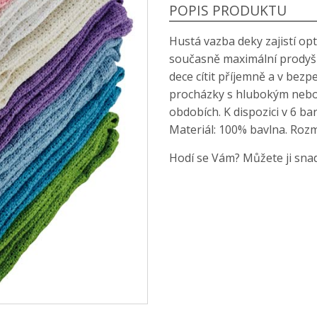
POPIS PRODUKTU
Hustá vazba deky zajistí op
současně maximální prodyš
dece cítit příjemně a v bezpe
procházky s hlubokým neb
obdobích. K dispozici v 6 ba
Materiál: 100% bavlna. Roz
Hodí se Vám? Můžete ji snad