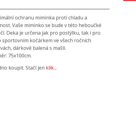
timální ochranu miminka proti chladu a
nost. Vaše miminko se bude v této heboučké
čí. Deka je určena jak pro postýlku, tak i pro
o sportovním kočárkem ve všech ročních
rvách, dárkově balená s mašlí.
měr: 75x100cm.
no koupit. Stačí jen
klik...