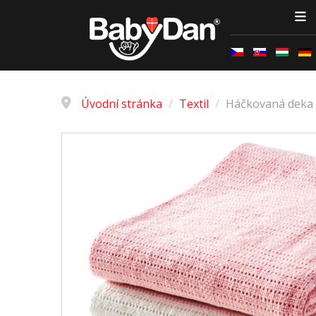
Úvodní stránka
/
Textil
/
Háčkovaná deka