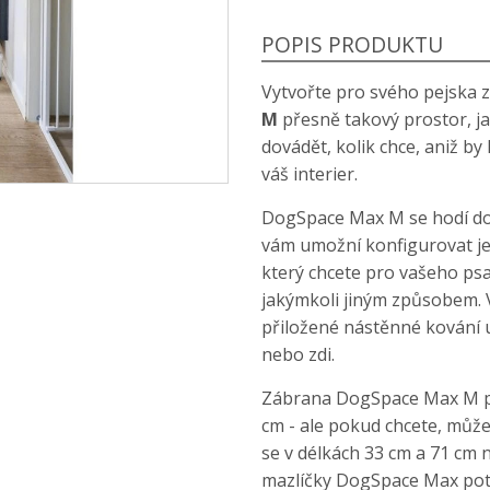
POPIS PRODUKTU
Vytvořte pro svého pejska 
M
přesně takový prostor, j
dovádět, kolik chce, aniž b
váš interier.
DogSpace Max M se hodí do 
vám umožní konfigurovat jej
který chcete pro vašeho psa
jakýmkoli jiným způsobem. Vš
přiložené nástěnné kování 
nebo zdi.
Zábrana DogSpace Max M pro
cm - ale pokud chcete, můžet
se v délkách 33 cm a 71 cm
mazlíčky DogSpace Max potře