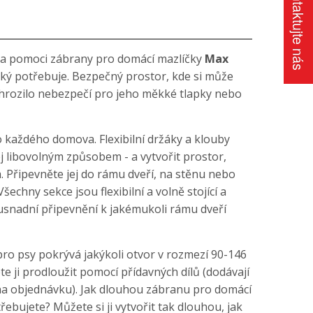
Kontaktujte nás
za pomoci zábrany pro domácí mazlíčky
Max
aký potřebuje. Bezpečný prostor, kde si může
y hrozilo nebezpečí pro jeho měkké tlapky nebo
každého domova. Flexibilní držáky a klouby
 libovolným způsobem - a vytvořit prostor,
. Připevněte jej do rámu dveří, na stěnu nebo
echny sekce jsou flexibilní a volně stojící a
usnadní připevnění k jakémukoli rámu dveří
 psy pokrývá jakýkoli otvor v rozmezí 90-146
e ji prodloužit pomocí přídavných dílů (dodávají
 na objednávku). Jak dlouhou zábranu pro domácí
bujete? Můžete si ji vytvořit tak dlouhou, jak