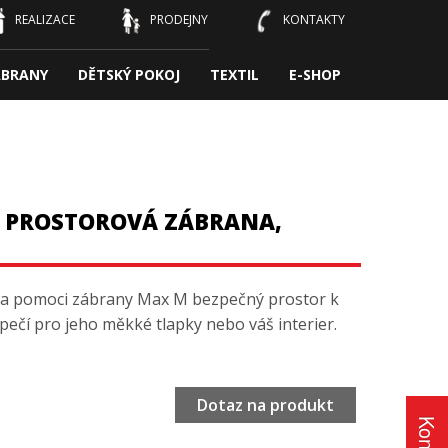
REALIZACE
PRODEJNY
KONTAKTY
ÁBRANY
DĚTSKÝ POKOJ
TEXTIL
E-SHOP
 PROSTOROVÁ ZÁBRANA,
 za pomoci zábrany Max M bezpečný prostor k
zpečí pro jeho měkké tlapky nebo váš interier.
Dotaz na produkt