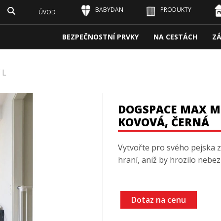
BABYDAN
PRODUKTY
ÚVOD
BEZPEČNOSTNÍ PRVKY
NA CESTÁCH
Z
 L
DOGSPACE MAX M
KOVOVÁ, ČERNÁ
Vytvořte pro svého pejska
hraní, aniž by hrozilo nebe
Dotaz na cenu