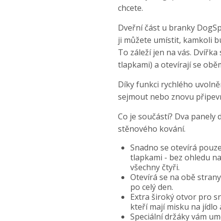
chcete.
Dveřní část u branky DogSp
ji můžete umístit, kamkoli b
To záleží jen na vás. Dvířka
tlapkami) a otevírají se ob
Díky funkci rychlého uvoln
sejmout nebo znovu připevn
Co je součástí? Dva panely 
stěnového kování.
Snadno se otevírá pouze
tlapkami - bez ohledu na
všechny čtyři.
Otevírá se na obě strany
po celý den.
Extra široký otvor pro sn
kteří mají misku na jídlo a
Speciální držáky vám um