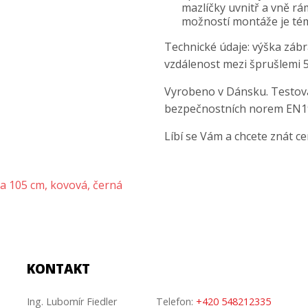
mazlíčky uvnitř a vně rá
možností montáže je tém
Technické údaje: výška záb
vzdálenost mezi šprušlemi 
Vyrobeno v Dánsku. Testová
bezpečnostních norem EN1
Líbí se Vám a chcete znát c
a 105 cm, kovová, černá
KONTAKT
Ing. Lubomír Fiedler
Telefon:
+420 548212335