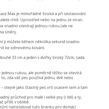
ace Max je mimořádně široká a při sestavování
udete chtít. Uprostřed nebo na jednu ze stran.
 se snadno otevírají jednou rukou (ale ne
ěma směry.
ění ji můžete během několika sekund snadno
it ke stěnovému kování.
dlouhé 33 cm a jeden s dvířky široký 72cm, sada
 jednou rukou, ale poměrně těžko se otevírá
 to, zda váš pes používá jednu, dvě nebo
 – stejně jako šťastný pes vrtí ocasem sem a tam
adný průchod pro malé i velké psy (i lidi) a ty,
ž příliš v oblibě.
ožní nainstalovat tuto branku pro domácí