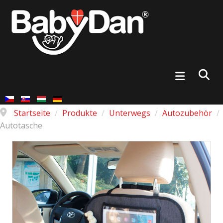
Startseite
/
Produkte
/
Unterwegs
/
Autozubehör
/
Autotasche