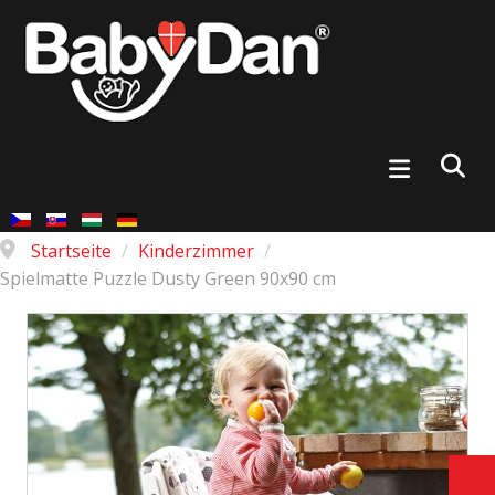
Startseite
/
Kinderzimmer
/
Spielmatte Puzzle Dusty Green 90x90 cm