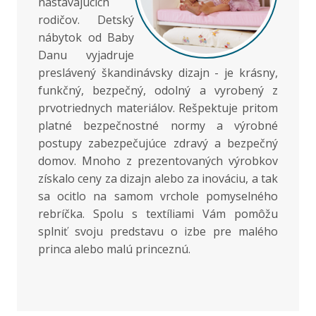
nastávajúcich
rodičov. Detský
nábytok od Baby
Danu vyjadruje
preslávený škandinávsky dizajn - je krásny,
funkčný, bezpečný, odolný a vyrobený z
prvotriednych materiálov. Rešpektuje pritom
platné bezpečnostné normy a výrobné
postupy zabezpečujúce zdravý a bezpečný
domov. Mnoho z prezentovaných výrobkov
získalo ceny za dizajn alebo za inováciu, a tak
sa ocitlo na samom vrchole pomyselného
rebríčka. Spolu s textíliami Vám pomôžu
splniť svoju predstavu o izbe pre malého
princa alebo malú princeznú.