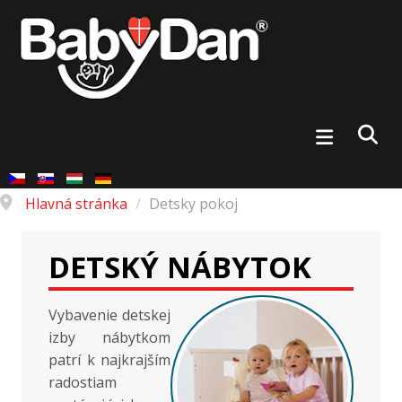
Hlavná stránka
/
Detsky pokoj
DETSKÝ NÁBYTOK
Vybavenie detskej
izby nábytkom
patrí k najkrajším
radostiam