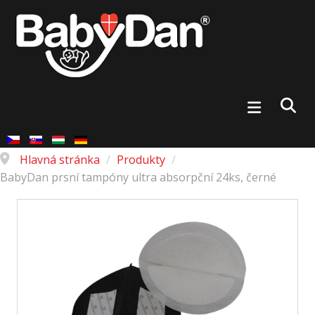
Hlavná stránka
/
Produkty
/
BabyDan prsní tampóny ultra absorpční 24ks, černé