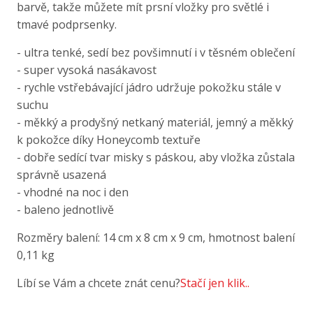
barvě, takže můžete mít prsní vložky pro světlé i
tmavé podprsenky.
- ultra tenké, sedí bez povšimnutí i v těsném oblečení
- super vysoká nasákavost
- rychle vstřebávající jádro udržuje pokožku stále v
suchu
- měkký a prodyšný netkaný materiál, jemný a měkký
k pokožce díky Honeycomb textuře
- dobře sedící tvar misky s páskou, aby vložka zůstala
správně usazená
- vhodné na noc i den
- baleno jednotlivě
Rozměry balení: 14 cm x 8 cm x 9 cm, hmotnost balení
0,11 kg
Líbí se Vám a chcete znát cenu?
Stačí jen klik..